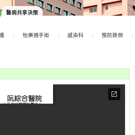
醫病共享決策
護
怡樂適手術
感染科
預防跌倒