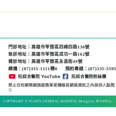
門診地址：高雄市苓雅區四維四路136號
急診地址：高雄市苓雅區成功一路162號
健診地址：高雄市苓雅區永昌街49號
總機：(07)335-1121轉0
預約專線：(07)335-3395
阮綜合醫院 YouTube
阮綜合醫院粉絲團
禁止任何網際網路服務業者轉錄其網路資訊之內容供人點閱
策
COPYRIGHT © YUAN'S GENERAL HOSPITAL Design by JETWELL.