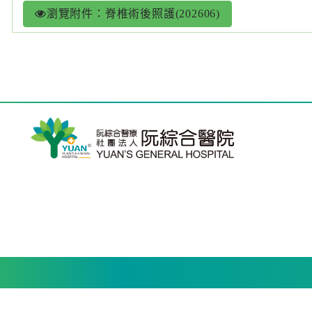
瀏覽附件：脊椎術後照護(202606)