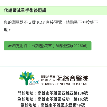
系
代謝暨減重手術後照護
認
識
您的瀏覽器不支援 PDF 直接預覽，請點擊下方按鈕下
阮
載。
綜
合
瀏覽附件：代謝暨減重手術後照護(202606)
醫
療
服
務
就
醫
門診地址：高雄市苓雅區四維四路136號
指
急診地址：高雄市苓雅區成功一路162號
南
健診地址：高雄市苓雅區永昌街49號