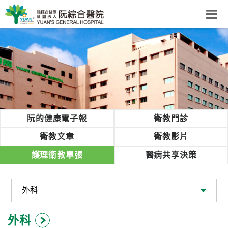
阮綜合醫院
粉絲團
網站導覽
Select Language
▼
回首頁
阮的健康電子報
衛教門診
阮
衛教文章
衛教影片
綜
護理衛教單張
醫病共享決策
合
健
康
照
護
外科
體