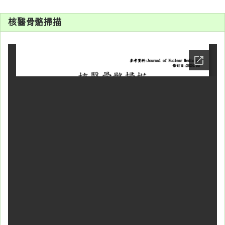
系
核醫骨骼掃描
認
識
阮
綜
合
醫
療
服
務
就
醫
指
南