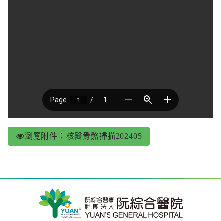
醫
藥
知
識
社
區
服
務
瀏覽附件：核醫骨骼掃描202405
學
術
專
區
訊
息