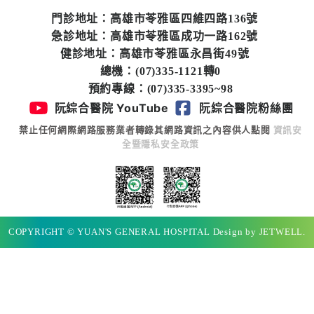
專
門診地址：高雄市苓雅區四維四路136號
區
急診地址：高雄市苓雅區成功一路162號
健診地址：高雄市苓雅區永昌街49號
員
總機：(07)335-1121轉0
工
預約專線：(07)335-3395~98
專
阮綜合醫院 YouTube
阮綜合醫院粉絲團
區
禁止任何網際網路服務業者轉錄其網路資訊之內容供人點閱
資訊安
全暨隱私安全政策
永
續
發
展
COPYRIGHT © YUAN'S GENERAL HOSPITAL Design by JETWELL.