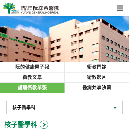
阮綜合醫院
粉絲團
網站導覽
Select Language
▼
回首頁
阮的健康電子報
衛教門診
阮
衛教文章
衛教影片
綜
護理衛教單張
醫病共享決策
合
健
康
照
護
核子醫學科
體